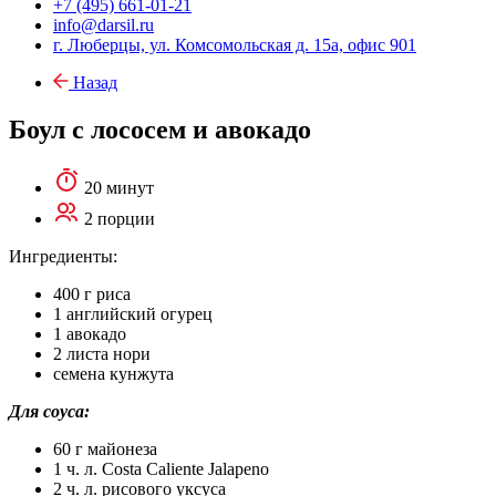
+7 (495) 661-01-21
info@darsil.ru
г. Люберцы, ул. Комсомольская д. 15а, офис 901
Назад
Боул с лососем и авокадо
20 минут
2 порции
Ингредиенты:
400 г риса
1 английский огурец
1 авокадо
2 листа нори
семена кунжута
Для соуса:
60 г майонеза
1 ч. л. Costa Caliente Jalapeno
2 ч. л. рисового уксуса